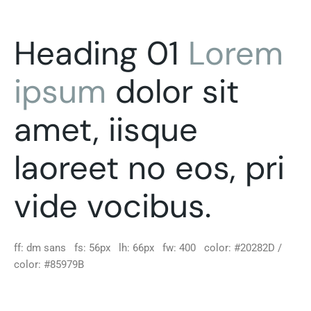
Heading 01
Lorem
ipsum
dolor sit
amet, iisque
laoreet no eos, pri
vide vocibus.
ff: dm sans fs: 56px lh: 66px fw: 400 color: #20282D /
color: #85979B