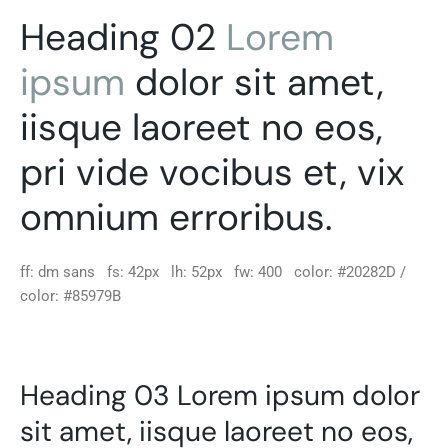
Heading 02
Lorem
ipsum
dolor sit amet,
iisque laoreet no eos,
pri vide vocibus et, vix
omnium erroribus.
ff: dm sans fs: 42px lh: 52px fw: 400 color: #20282D /
color: #85979B
Heading 03 Lorem ipsum dolor
sit amet, iisque laoreet no eos,