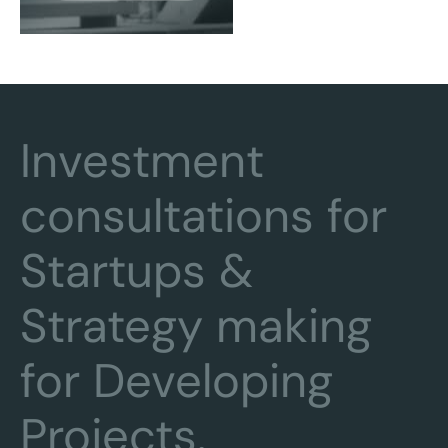
Investment
consultations for
Startups &
Strategy making
for Developing
Projects.